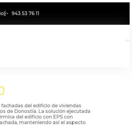
io)
943 53 76 11
0
 fachadas del edificio de viviendas
ros de Donostia. La solución ejecutada
érmica del edificio con EPS con
fachada, manteniendo así el aspecto