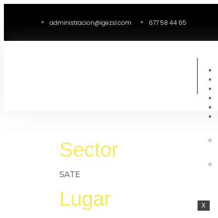
administracion@igezsl.com
677 58 44 65
Sector
SATE
Lugar
X