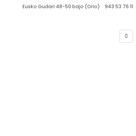
Eusko Gudari 48-50 bajo (Orio)
943 53 76 11