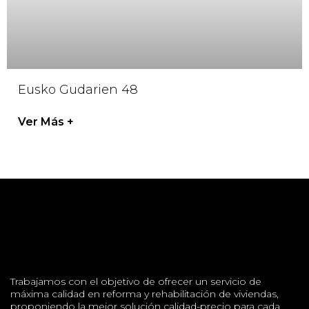
Eusko Gudarien 48
Ver Más +
Trabajamos con el objetivo de ofrecer un servicio de
máxima calidad en reforma y rehabilitación de viviendas,
proponiendo la mejor solución calidad-precio para cada