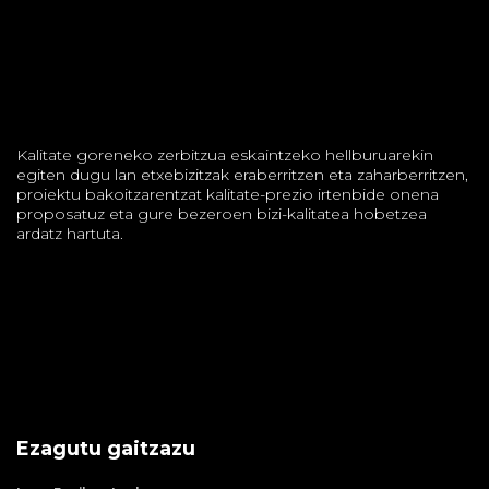
Kalitate goreneko zerbitzua eskaintzeko hellburuarekin
egiten dugu lan etxebizitzak eraberritzen eta zaharberritzen,
proiektu bakoitzarentzat kalitate-prezio irtenbide onena
proposatuz eta gure bezeroen bizi-kalitatea hobetzea
ardatz hartuta.
Ezagutu gaitzazu