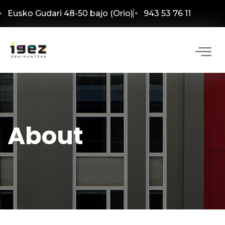
Eusko Gudari 48-50 bajo (Orio)
943 53 76 11
About