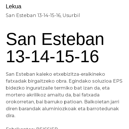
Lekua
San Esteban 13-14-15-16, Usurbil
San Esteban
13-14-15-16
San Esteban kaleko etxebizitza-eraikineko
fatxadak birgaitzeko obra. Egindako soluzioa EPS
bidezko inguratzaile termiko bat izan da, eta
mortero akrilikoz amaitu da, bai fatxada
orokorretan, bai barruko patioan. Balkoietan jarri
diren barandak aluminiozkoak eta barrotedunak
dira.