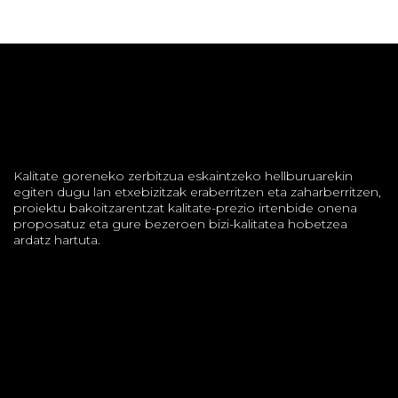
Kalitate goreneko zerbitzua eskaintzeko hellburuarekin
egiten dugu lan etxebizitzak eraberritzen eta zaharberritzen,
proiektu bakoitzarentzat kalitate-prezio irtenbide onena
proposatuz eta gure bezeroen bizi-kalitatea hobetzea
ardatz hartuta.