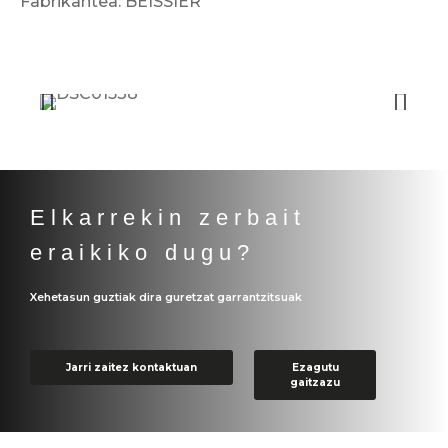
Fabrikantea: BEISSIER
Elkarrekin zerbait
eraikiko dugu?
Xehetasun guztiak dira guretzat garrantzitsuak
Jarri zaitez kontaktuan
Ezagutu
gaitzazu