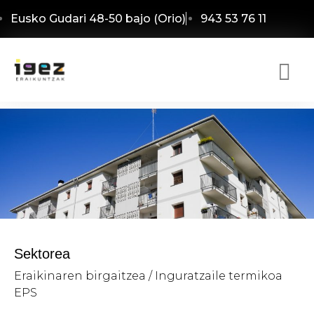
Eusko Gudari 48-50 bajo (Orio)
943 53 76 11
Sektorea
Eraikinaren birgaitzea / Inguratzaile termikoa
EPS