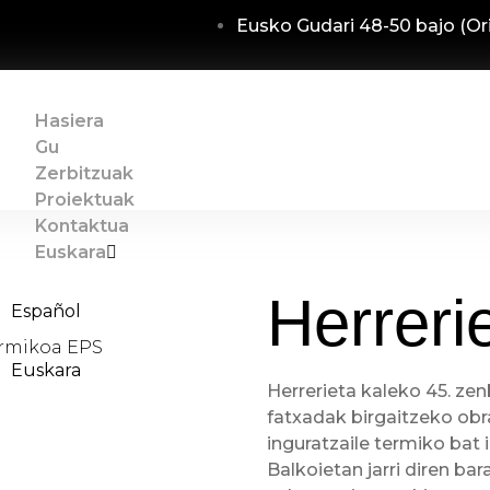
Eusko Gudari 48-50 bajo (Or
Hasiera
Gu
Zerbitzuak
Proiektuak
Kontaktua
Euskara
Herreri
Español
termikoa EPS
Euskara
Herrerieta kaleko 45. ze
fatxadak birgaitzeko ob
inguratzaile termiko bat 
Balkoietan jarri diren ba