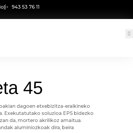
io)
943 53 76 11
eta 45
nbakian dagoen etxebizitza-eraikineko
ra. Exekutatutako soluzioa EPS bidezko
izan da, mortero akrilikoz amaitua.
randak aluminiozkoak dira, beira