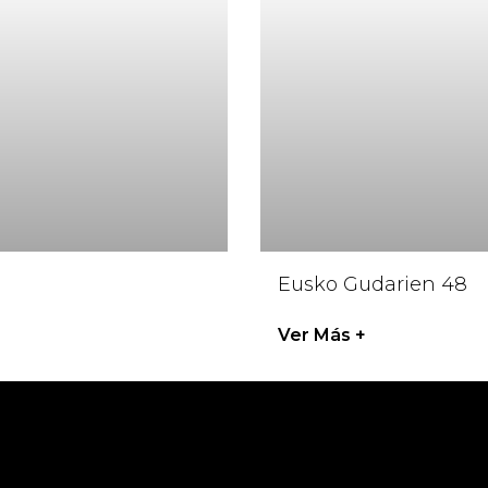
Eusko Gudarien 48
Ver Más +