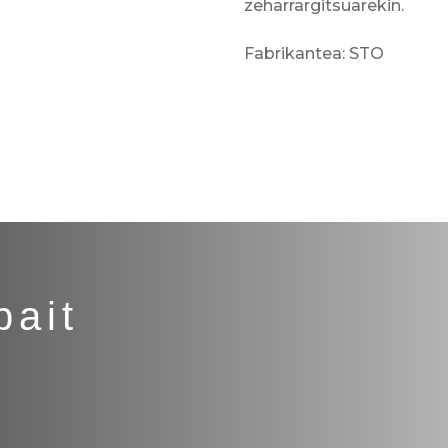
zeharrargitsuarekin.
Fabrikantea: STO
bait
?