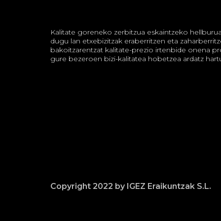
Kalitate goreneko zerbitzua eskaintzeko hellburu
dugu lan etxebizitzak eraberritzen eta zaharberrit
bakoitzarentzat kalitate-prezio irtenbide onena p
gure bezeroen bizi-kalitatea hobetzea ardatz hart
Copyright 2022 by IGEZ Eraikuntzak S.L.