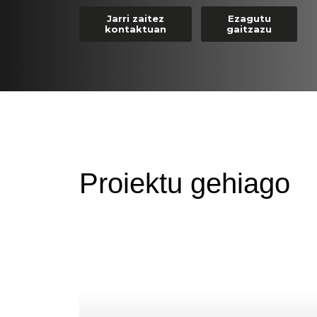
Jarri zaitez
Ezagutu
kontaktuan
gaitzazu
Proiektu gehiago