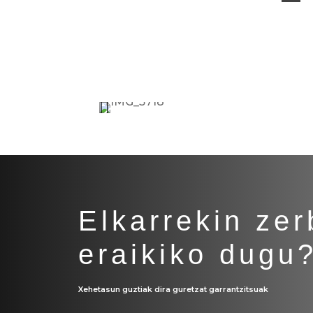
Elkarrekin zer
eraikiko dugu
Xehetasun guztiak dira guretzat garrantzitsuak