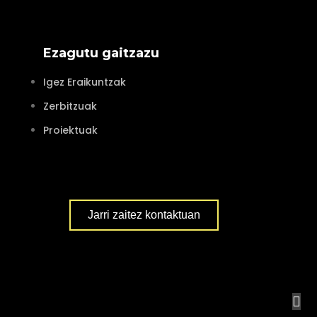
Ezagutu gaitzazu
Igez Eraikuntzak
Zerbitzuak
Proiektuak
Jarri zaitez kontaktuan