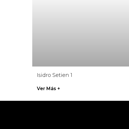
Isidro Setien 1
Ver Más +