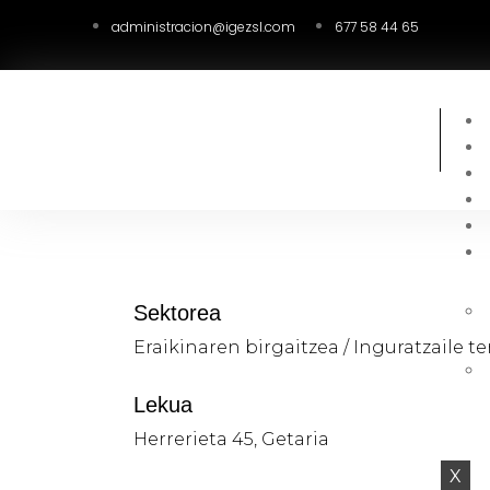
administracion@igezsl.com
677 58 44 65
Sektorea
Eraikinaren birgaitzea / Inguratzaile 
Lekua
Herrerieta 45, Getaria
X