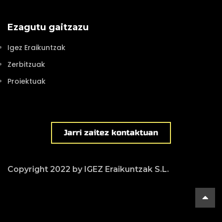
Ezagutu gaitzazu
Igez Eraikuntzak
Zerbitzuak
Proiektuak
Jarri zaitez kontaktuan
Copyright 2022 by IGEZ Eraikuntzak S.L.