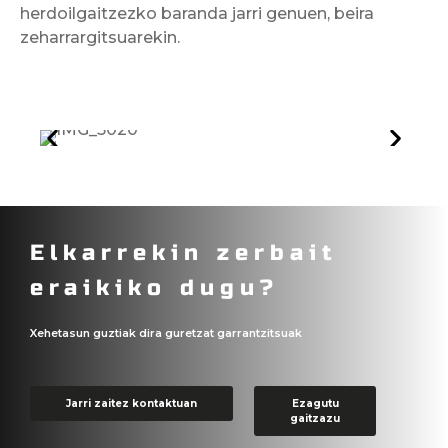
herdoilgaitzezko baranda jarri genuen, beira
zeharrargitsuarekin.
Elkarrekin zerbait
eraikiko dugu?
Xehetasun guztiak dira guretzat garrantzitsuak
Jarri zaitez kontaktuan
Ezagutu
gaitzazu