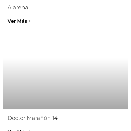
Aiarena
Ver Más +
Doctor Marañón 14