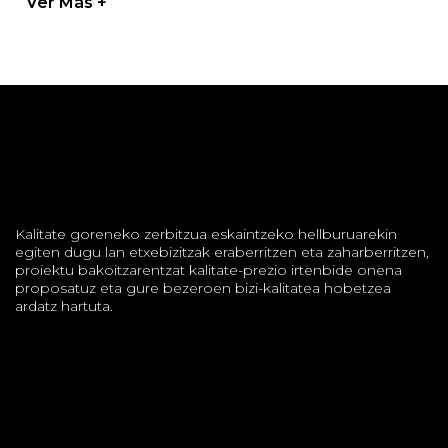
Ver Más +
Kalitate goreneko zerbitzua eskaintzeko hellburuarekin
egiten dugu lan etxebizitzak eraberritzen eta zaharberritzen,
proiektu bakoitzarentzat kalitate-prezio irtenbide onena
proposatuz eta gure bezeroen bizi-kalitatea hobetzea
ardatz hartuta.