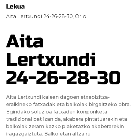
Lekua
Aita Lertxundi 24-26-28-30, Orio
Aita
Lertxundi
24-26-28-30
Aita Lertxundi kalean dagoen etxebizitza-
eraikineko fatxadak eta balkoiak birgaitzeko obra.
Egindako soluzioa fatxaden konponketa
tradizional bat izan da, akabera pintatuarekin eta
balkoiak zeramikazko plaketazko akaberarekin
iragazgaiztuta. Balkoietan altzairu