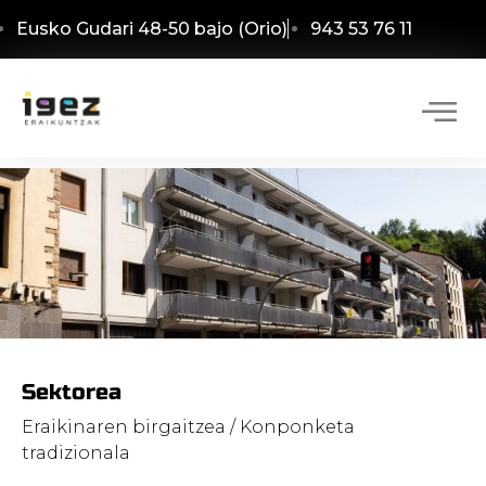
Eusko Gudari 48-50 bajo (Orio)
943 53 76 11
Sektorea
Eraikinaren birgaitzea / Konponketa
tradizionala